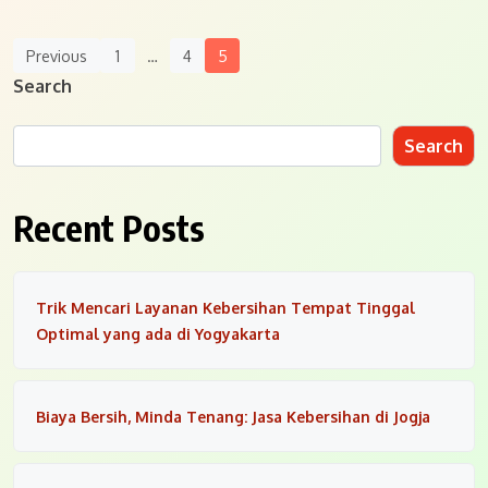
Posts
Previous
1
…
4
5
Navigation
Search
Search
Recent Posts
Trik Mencari Layanan Kebersihan Tempat Tinggal
Optimal yang ada di Yogyakarta
Biaya Bersih, Minda Tenang: Jasa Kebersihan di Jogja