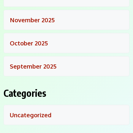
November 2025
October 2025
September 2025
Categories
Uncategorized