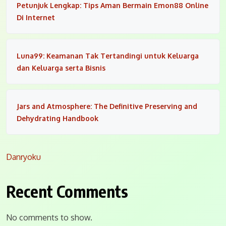
Petunjuk Lengkap: Tips Aman Bermain Emon88 Online
Di Internet
Luna99: Keamanan Tak Tertandingi untuk Keluarga
dan Keluarga serta Bisnis
Jars and Atmosphere: The Definitive Preserving and
Dehydrating Handbook
Danryoku
Recent Comments
No comments to show.