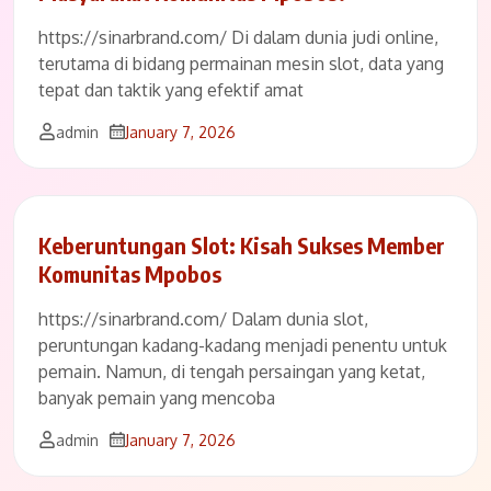
https://sinarbrand.com/ Di dalam dunia judi online,
terutama di bidang permainan mesin slot, data yang
tepat dan taktik yang efektif amat
admin
January 7, 2026
Keberuntungan Slot: Kisah Sukses Member
Komunitas Mpobos
https://sinarbrand.com/ Dalam dunia slot,
peruntungan kadang-kadang menjadi penentu untuk
pemain. Namun, di tengah persaingan yang ketat,
banyak pemain yang mencoba
admin
January 7, 2026