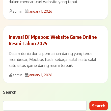
dalam mencari-cari website yang tepat.
admin
January 1, 2026
Inovasi Di Mpobos: Website Game Online
Resmi Tahun 2025
Dalam dunia dunia permainan daring yang terus
membesar, Mpobos hadir sebagai salah satu salah
satu situs game daring resmi terbaik
admin
January 1, 2026
Search
Search