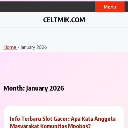
Skip
Menu
to
content
CELTMIK.COM
Home
/ January 2026
Month:
January 2026
Info Terbaru Slot Gacor: Apa Kata Anggota
Masyarakat Komunitas Mpobos?