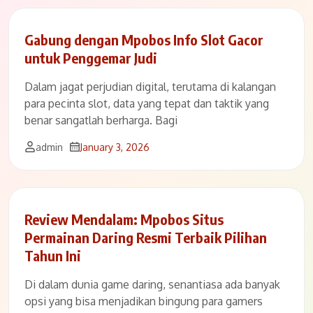
Gabung dengan Mpobos Info Slot Gacor
untuk Penggemar Judi
Dalam jagat perjudian digital, terutama di kalangan
para pecinta slot, data yang tepat dan taktik yang
benar sangatlah berharga. Bagi
admin
January 3, 2026
Review Mendalam: Mpobos Situs
Permainan Daring Resmi Terbaik Pilihan
Tahun Ini
Di dalam dunia game daring, senantiasa ada banyak
opsi yang bisa menjadikan bingung para gamers