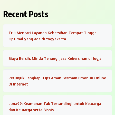
Recent Posts
Trik Mencari Layanan Kebersihan Tempat Tinggal
Optimal yang ada di Yogyakarta
Biaya Bersih, Minda Tenang: Jasa Kebersihan di Jogja
Petunjuk Lengkap: Tips Aman Bermain Emon88 Online
Di Internet
Luna99: Keamanan Tak Tertandingi untuk Keluarga
dan Keluarga serta Bisnis