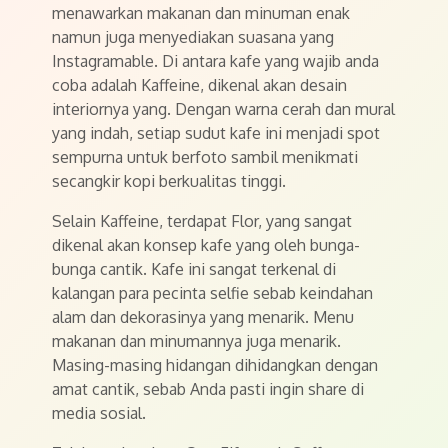
menawarkan makanan dan minuman enak
namun juga menyediakan suasana yang
Instagramable. Di antara kafe yang wajib anda
coba adalah Kaffeine, dikenal akan desain
interiornya yang. Dengan warna cerah dan mural
yang indah, setiap sudut kafe ini menjadi spot
sempurna untuk berfoto sambil menikmati
secangkir kopi berkualitas tinggi.
Selain Kaffeine, terdapat Flor, yang sangat
dikenal akan konsep kafe yang oleh bunga-
bunga cantik. Kafe ini sangat terkenal di
kalangan para pecinta selfie sebab keindahan
alam dan dekorasinya yang menarik. Menu
makanan dan minumannya juga menarik.
Masing-masing hidangan dihidangkan dengan
amat cantik, sebab Anda pasti ingin share di
media sosial.