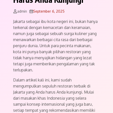
admin
September 6, 2025
Jakarta sebagai ibu kota negeri ini, bukan hanya
terkenal dengan kemacetan dan keramaian,
namun juga sebagai sebuah surga kuliner yang
menawarkan berbagai cita rasa dari berbagai
penjuru dunia. Untuk para pecinta makanan,
kota ini punya banyak pilihan restoran yang
tidak hanya menyajikan hidangan yang lezat
tetapi juga memberikan pengalaman yang tak
terlupakan.
Dalam artikel kali ini, kami sudah
mengumpulkan sepuluh restoran terbaik di
Jakarta yang Anda harus Anda kunjungi. Mulai
dari masakan khas Indonesia yang selera
sampai konsep internasional yang juga baru,
setiap tempat yang rekomendasikan memiliki