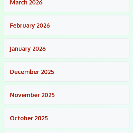
March 2026
February 2026
January 2026
December 2025
November 2025
October 2025