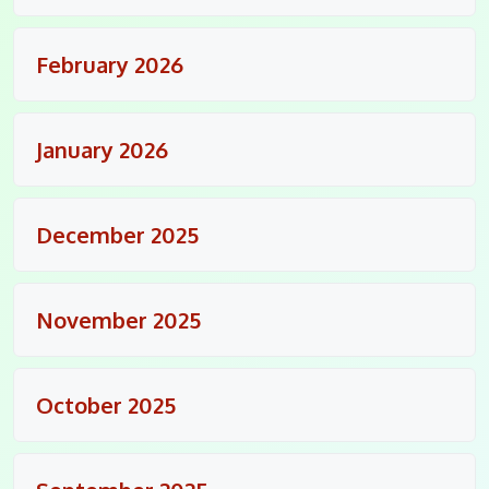
February 2026
January 2026
December 2025
November 2025
October 2025