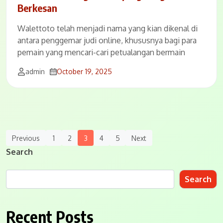
Berkesan
Walettoto telah menjadi nama yang kian dikenal di
antara penggemar judi online, khususnya bagi para
pemain yang mencari-cari petualangan bermain
admin
October 19, 2025
Posts
Previous
1
2
3
4
5
Next
Navigation
Search
Search
Recent Posts