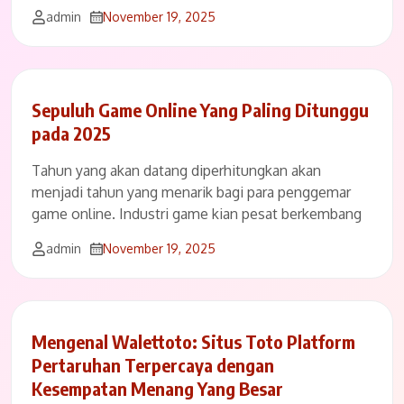
admin
November 19, 2025
Sepuluh Game Online Yang Paling Ditunggu
pada 2025
Tahun yang akan datang diperhitungkan akan
menjadi tahun yang menarik bagi para penggemar
game online. Industri game kian pesat berkembang
admin
November 19, 2025
Mengenal Walettoto: Situs Toto Platform
Pertaruhan Terpercaya dengan
Kesempatan Menang Yang Besar