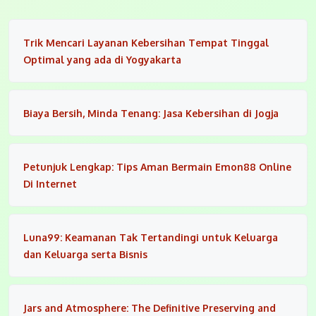
Trik Mencari Layanan Kebersihan Tempat Tinggal
Optimal yang ada di Yogyakarta
Biaya Bersih, Minda Tenang: Jasa Kebersihan di Jogja
Petunjuk Lengkap: Tips Aman Bermain Emon88 Online
Di Internet
Luna99: Keamanan Tak Tertandingi untuk Keluarga
dan Keluarga serta Bisnis
Jars and Atmosphere: The Definitive Preserving and