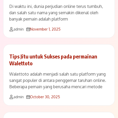
Di waktu ini, dunia perjudian online terus tumbuh,
dan salah satu nama yang semakin dikenal oleh
banyak pemain adalah platform
admin
November 1, 2025
Tips Jitu untuk Sukses pada permainan
Walettoto
Walettoto adalah menjadi salah satu platform yang
sangat populer di antara penggemar taruhan online.
Beberapa pemain yang berusaha mencari metode
admin
October 30, 2025