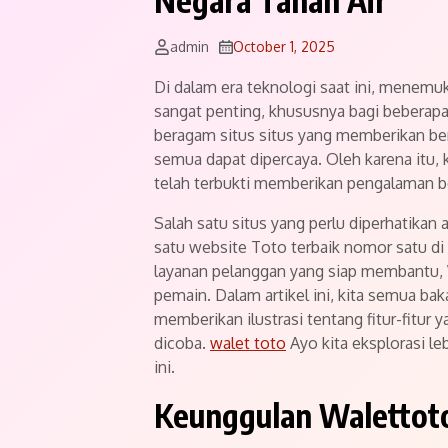
Negara Tanah Air
admin
October 1, 2025
Di dalam era teknologi saat ini, menemu
sangat penting, khususnya bagi beberapa
beragam situs situs yang memberikan b
semua dapat dipercaya. Oleh karena itu, k
telah terbukti memberikan pengalaman 
Salah satu situs yang perlu diperhatikan 
satu website Toto terbaik nomor satu di
layanan pelanggan yang siap membantu, 
pemain. Dalam artikel ini, kita semua bak
memberikan ilustrasi tentang fitur-fitu
dicoba.
walet toto
Ayo kita eksplorasi le
ini.
Keunggulan Walettot