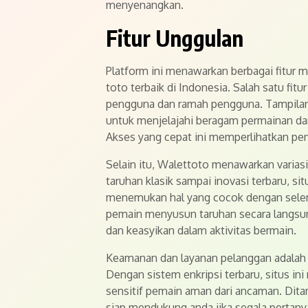
menyenangkan.
Fitur Unggulan
Platform ini menawarkan berbagai fitur 
toto terbaik di Indonesia. Salah satu fi
pengguna dan ramah pengguna. Tampil
untuk menjelajahi beragam permainan da
Akses yang cepat ini memperlihatkan pe
Selain itu, Walettoto menawarkan variasi
taruhan klasik sampai inovasi terbaru, s
menemukan hal yang cocok dengan seler
pemain menyusun taruhan secara langsu
dan keasyikan dalam aktivitas bermain.
Keamanan dan layanan pelanggan adalah e
Dengan sistem enkripsi terbaru, situs in
sensitif pemain aman dari ancaman. Ditam
siap mendukung anda jika segala pertan