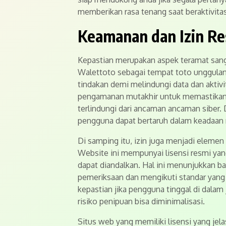
memberikan rasa tenang saat beraktivitas
Keamanan dan Izin R
Kepastian merupakan aspek teramat sangat
Walettoto sebagai tempat toto unggulan
tindakan demi melindungi data dan akti
pengamanan mutakhir untuk memastikan 
terlindungi dari ancaman ancaman siber.
pengguna dapat bertaruh dalam keadaan 
Di samping itu, izin juga menjadi eleme
Website ini mempunyai lisensi resmi yang
dapat diandalkan. Hal ini menunjukkan b
pemeriksaan dan mengikuti standar yang
kepastian jika pengguna tinggal di dalam 
risiko penipuan bisa diminimalisasi.
Situs web yang memiliki lisensi yang je