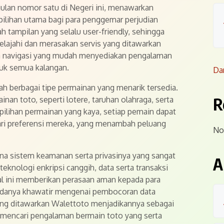
gulan nomor satu di Negeri ini, menawarkan
ilihan utama bagi para penggemar perjudian
h tampilan yang selalu user-friendly, sehingga
lajahi dan merasakan servis yang ditawarkan
rta navigasi yang mudah menyediakan pengalaman
uk semua kalangan.
Da
ah berbagai tipe permainan yang menarik tersedia.
R
nan toto, seperti lotere, taruhan olahraga, serta
ilihan permainan yang kaya, setiap pemain dapat
ari preferensi mereka, yang menambah peluang
No
ena sistem keamanan serta privasinya yang sangat
A
knologi enkripsi canggih, data serta transaksi
al ini memberikan perasaan aman kepada para
adanya khawatir mengenai pembocoran data
ang ditawarkan Walettoto menjadikannya sebagai
g mencari pengalaman bermain toto yang serta