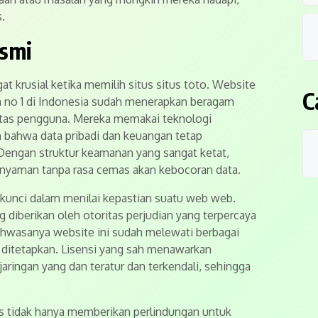
.
esmi
 krusial ketika memilih situs situs toto. Website
C
 no 1 di Indonesia sudah menerapkan beragam
vitas pengguna. Mereka memakai teknologi
bahwa data pribadi dan keuangan tetap
 Dengan struktur keamanan yang sangat ketat,
nyaman tanpa rasa cemas akan kebocoran data.
n kunci dalam menilai kepastian suatu web web.
 diberikan oleh otoritas perjudian yang terpercaya
ahwasanya website ini sudah melewati berbagai
 ditetapkan. Lisensi yang sah menawarkan
jaringan yang dan teratur dan terkendali, sehingga
las tidak hanya memberikan perlindungan untuk