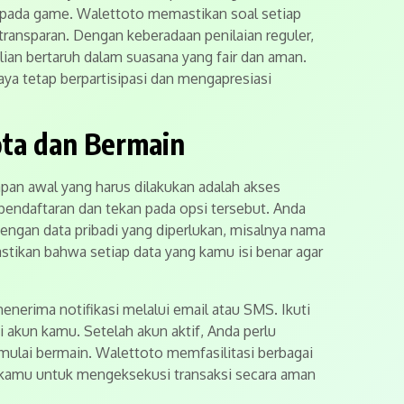
 pada game. Walettoto memastikan soal setiap
ransparan. Dengan keberadaan penilaian reguler,
ian bertaruh dalam suasana yang fair dan aman.
a tetap berpartisipasi dan mengapresiasi
ta dan Bermain
apan awal yang harus dilakukan adalah akses
i pendaftaran dan tekan pada opsi tersebut. Anda
dengan data pribadi yang diperlukan, misalnya nama
astikan bahwa setiap data yang kamu isi benar agar
nerima notifikasi melalui email atau SMS. Ikuti
i akun kamu. Setelah akun aktif, Anda perlu
mulai bermain. Walettoto memfasilitasi berbagai
mu untuk mengeksekusi transaksi secara aman