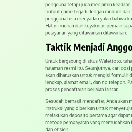
pengguna tetapi juga menjamin keadilan
output game terjadi dengan random dan t
pengguna bisa menyadari yakin bahwa kal
Hal ini menambah keyakinan pemain supay
pelayanan yang ditawarkan ditawarkan.
Taktik Menjadi Anggo
Untuk bergabung di situs Walettoto, tah
halaman resmi itu. Selanjutnya, cari ops
akan diharuskan untuk mengisi formulir 
lengkap, alamat email, dan no telepon. P
proses pendaftaran berjalan lancar.
Sesudah berhasil mendaftar, Anda akan me
instruksi yang diberikan untuk menyetuju
melakukan deposito pertama agar dapat 
metode pembayaran yang memudahkan ka
dan efisien.