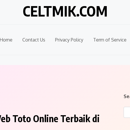
CELTMIK.COM
Home
Contact Us
Privacy Policy
Term of Service
Se
eb Toto Online Terbaik di