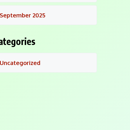
September 2025
ategories
Uncategorized