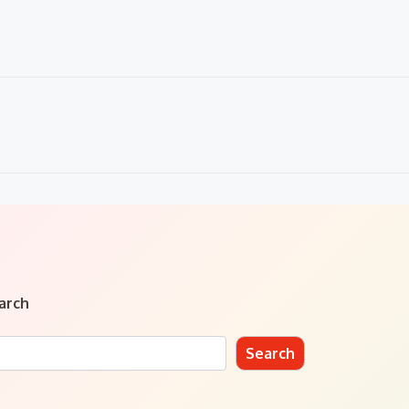
arch
Search