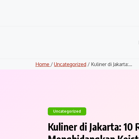
Skip
to
content
Home
/
Uncategorized
/ Kuliner di Jakarta:...
Uncategorized
Kuliner di Jakarta: 10