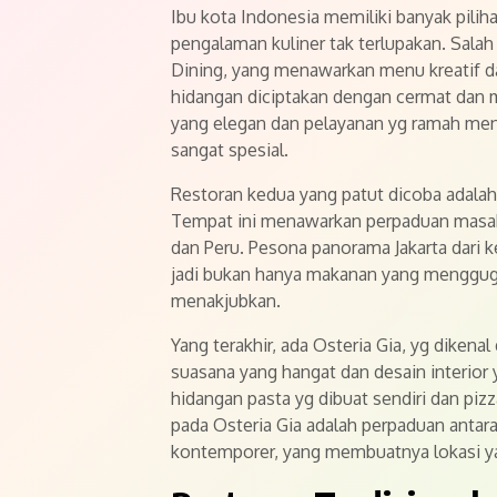
Ibu kota Indonesia memiliki banyak pi
pengalaman kuliner tak terlupakan. Salah
Dining, yang menawarkan menu kreatif d
hidangan diciptakan dengan cermat dan 
yang elegan dan pelayanan yg ramah men
sangat spesial.
Restoran kedua yang patut dicoba adalah
Tempat ini menawarkan perpaduan masak
dan Peru. Pesona panorama Jakarta dari k
jadi bukan hanya makanan yang menggug
menakjubkan.
Yang terakhir, ada Osteria Gia, yg diken
suasana yang hangat dan desain interior 
hidangan pasta yg dibuat sendiri dan p
pada Osteria Gia adalah perpaduan antara 
kontemporer, yang membuatnya lokasi 