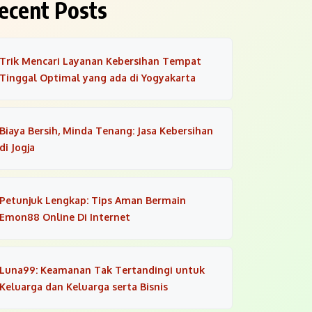
ecent Posts
Trik Mencari Layanan Kebersihan Tempat
Tinggal Optimal yang ada di Yogyakarta
Biaya Bersih, Minda Tenang: Jasa Kebersihan
di Jogja
Petunjuk Lengkap: Tips Aman Bermain
Emon88 Online Di Internet
Luna99: Keamanan Tak Tertandingi untuk
Keluarga dan Keluarga serta Bisnis