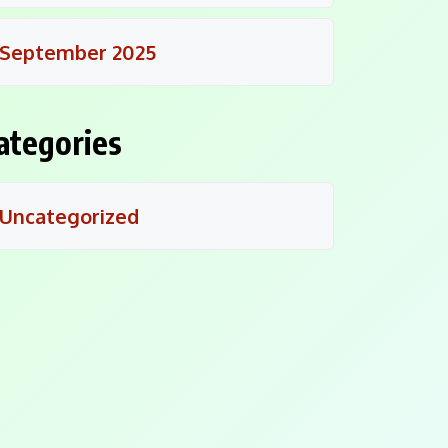
September 2025
ategories
Uncategorized