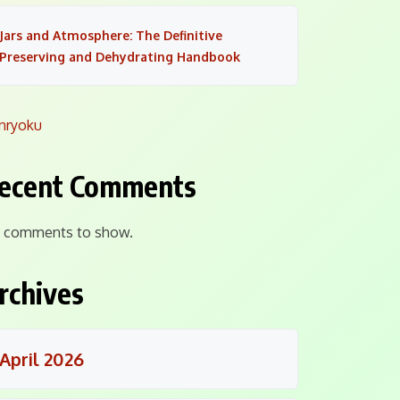
Jars and Atmosphere: The Definitive
Preserving and Dehydrating Handbook
nryoku
ecent Comments
 comments to show.
rchives
April 2026