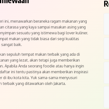
timewaan
R
geri ini, menawarkan beraneka ragam makanan yang
gan citarasa yang kaya sampai masakan asing yang
nyimpan sesuatu yang istimewa bagi lover kuliner.
pat makan yang tidak biasa dari segi kualitas
 sangat baik.
hkan sepuluh tempat makan terbaik yang ada di
anan yang lezat, akan tetapi juga memberikan
n. Apabila Anda seorang foodie atau hanya ingin
aftar ini tentu pastinya akan memberikan inspirasi
r di ibu kota kita. Yuk sama-sama menyusuri
terbaik yang ditawarkan oleh Jakarta.