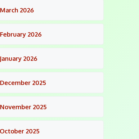
March 2026
February 2026
January 2026
December 2025
November 2025
October 2025